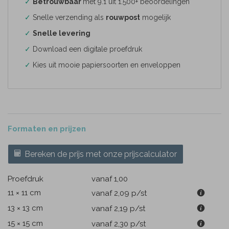
✓
Betrouwbaar
met 9.1 uit 1.500+ beoordelingen
✓
Snelle verzending als
rouwpost
mogelijk
✓
Snelle levering
✓
Download een digitale proefdruk
✓
Kies uit mooie papiersoorten en enveloppen
Formaten en prijzen
Bereken de prijs met onze prijscalculator
Proefdruk
vanaf 1,00
11 × 11 cm
vanaf 2,09
p/st
13 × 13 cm
vanaf 2,19
p/st
15 × 15 cm
vanaf 2,30
p/st