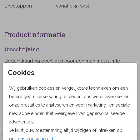
Enveloppen
vanaf 0,35
p/st
Productinformatie
Omschrijving
Bedankkaart na overlijden voor een man met ruimte
voor het plaatsen van een eigen foto, met een vlak,
Cookies
eenvoudig en strak.
Wij gebruiken cookies en vergelijkbare technieken om een
Designer
betere gebruikerservaring te bieden, ons websiteverkeer en
Alma Langerak
onze prestaties te analyseren en voor marketing- en sociale
mediadoeleinden (het weergeven van gepersonaliseerde
Collectie
advertenties).
Bedankkaarten
Je kunt jouw toestemming altijd wijzigen of intrekken op
ons
ons cookiebeleid
.