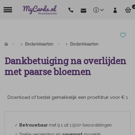
0
Bedankkaarten
Bedankkaarten
Dankbetuiging na overlijden
met paarse bloemen
Download of bestel gemakkelijk een proefdruk voor € 1
✓
Betrouwbaar
met 9.1 uit 1.500+ beoordelingen
✓
Snelle verzending als
rouwpost
mogelijk