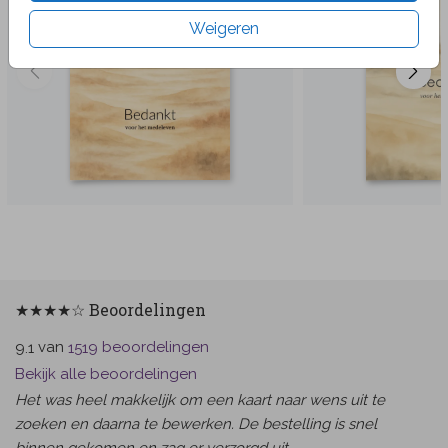
Weigeren
★★★★☆ Beoordelingen
van
beoordelingen
9.1
1519
Bekijk alle beoordelingen
Het was heel makkelijk om een kaart naar wens uit te
zoeken en daarna te bewerken. De bestelling is snel