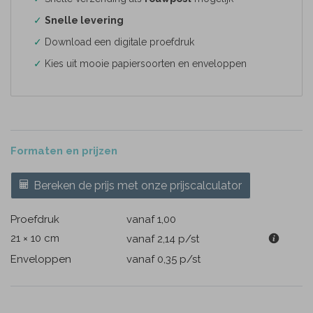
✓
Snelle levering
✓
Download een digitale proefdruk
✓
Kies uit mooie papiersoorten en enveloppen
Formaten en prijzen
Bereken de prijs met onze prijscalculator
Proefdruk
vanaf 1,00
21 × 10 cm
vanaf 2,14
p/st
Enveloppen
vanaf 0,35
p/st