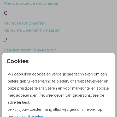
Nieuwe collectie rouwkaarten
O
Orchidee rouwkaarten
Oprechte Deelneming kaarten
P
Paardenbloem rouwkaarten
Papiersoorten
Cookies
Populaire kaarten
Programmakaarten
Wij gebruiken cookies en vergelijkbare technieken om een
Proefdruk
betere gebruikerservaring te bieden, ons websiteverkeer en
onze prestaties te analyseren en voor marketing- en sociale
R
mediadoeleinden (het weergeven van gepersonaliseerde
Religieuze rouwkaarten
advertenties).
Roodborstje rouwkaarten
Je kunt jouw toestemming altijd wijzigen of intrekken op
Rouw advertentie in de krant
ons
ons cookiebeleid
.