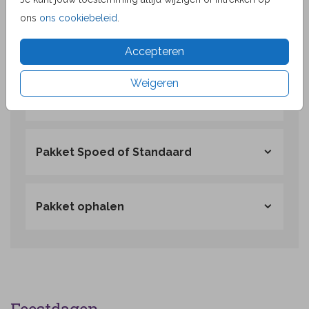
Verzendkosten per kaart:
ons
ons cookiebeleid
.
Binnen Nederland: €1,99 / €3,30
Binnen Europa: €2,61 / €4,72
Accepteren
Buiten Europa: €3,11 / €5,22
Weigeren
Het tarief is afhankelijk van het formaat van de kaart.
Pakket Spoed of Standaard
Pakket ophalen
Feestdagen