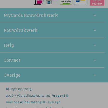
MyCards Rouwdrukwerk
Rouwdrukwerk
Help
Contact
Overige
© Copyright 2015-
2026 MyCardsRouwkaarten.nl |
Vragen?
E-
mail
ons of bel met
0318 - 240 140