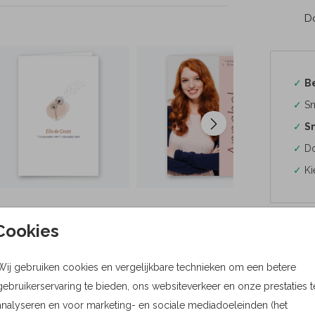
Do
✓
B
✓
Sn
✓
Sn
✓
Do
✓
Ki
Cookies
Formaten
Wij gebruiken cookies en vergelijkbare technieken om een betere
gebruikerservaring te bieden, ons websiteverkeer en onze prestaties t
Bere
analyseren en voor marketing- en sociale mediadoeleinden (het