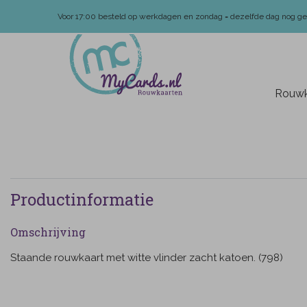
Voor 17:00 besteld op werkdagen en zondag = dezelfde dag nog g
Rouwk
Productinformatie
Omschrijving
Staande rouwkaart met witte vlinder zacht katoen. (798)