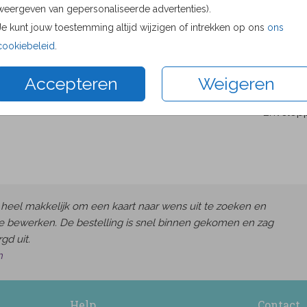
weergeven van gepersonaliseerde advertenties).
Proefdru
Je kunt jouw toestemming altijd wijzigen of intrekken op ons
ons
8.6 × 12.
cookiebeleid
.
10 × 15 c
11.4 × 17.
Accepteren
Weigeren
14.4 × 21
Envelop
heel makkelijk om een kaart naar wens uit te zoeken en
e bewerken. De bestelling is snel binnen gekomen en zag
gd uit.
h
Help
Contact