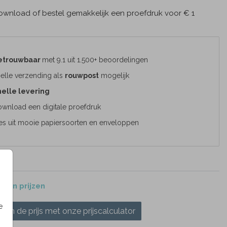
wnload of bestel gemakkelijk een proefdruk voor € 1
etrouwbaar
met 9.1 uit 1.500+ beoordelingen
elle verzending als
rouwpost
mogelijk
elle levering
wnload een digitale proefdruk
es uit mooie papiersoorten en enveloppen
 en prijzen
e
ken de prijs met onze prijscalculator