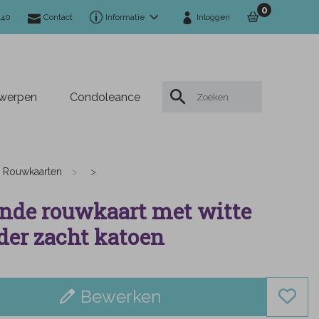
0
140
Contact
Informatie
Inloggen
twerpen
Condoleance
Rouwkaarten
nde rouwkaart met witte
der zacht katoen
Bewerken