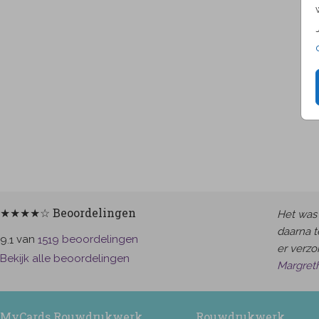
★★★★☆ Beoordelingen
Het was 
daarna t
van
beoordelingen
9.1
1519
er verzor
Bekijk alle beoordelingen
Margret
MyCards Rouwdrukwerk
Rouwdrukwerk