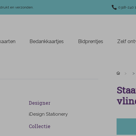
edrukt en verzonden.
0318-240 
aarten
Bedankkaartjes
Bidprentjes
Zelf on
Staa
vlin
Designer
iDesign Stationery
Collectie