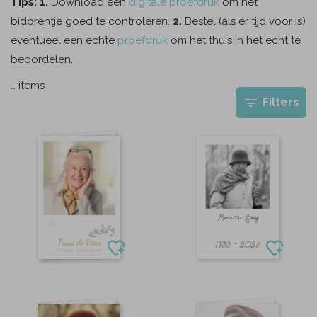
Tips: 1.
Download een
digitale proefdruk
om het
bidprentje goed te controleren.
2.
Bestel (als er tijd voor is)
eventueel een echte
proefdruk
om het thuis in het echt te
beoordelen.
…
items
Filters