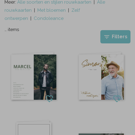
Meer:
Alle soorten en stijlen rouwkaarten
|
A
lle
rouwkaarten
|
Met bloemen
|
Zelf
ontwerpen
|
Condoleance
…
items
Filters