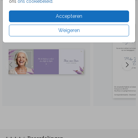
ons
ons cookiebeleid
.
Veel gekozen producten
Accepteren
Weigeren