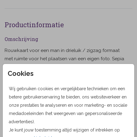
Productinformatie
Omschrijving
Rouwkaart voor een man in drieluik / zigzag formaat
met ruimte voor het plaatsen van een eigen foto. Sepia
en bruin tinten met een afbeelding van het bos en
Cookies
bomen.
Toon meer
Wij gebruiken cookies en vergelijkbare technieken om een
Designer
betere gebruikerservaring te bieden, ons websiteverkeer en
Alma Langerak
onze prestaties te analyseren en voor marketing- en sociale
mediadoeleinden (het weergeven van gepersonaliseerde
Collectie
advertenties).
Drieluik Rouwkaarten
Je kunt jouw toestemming altijd wijzigen of intrekken op