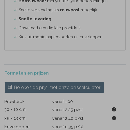
✓
Betrouwbaar
met 9.1 uit 1.500+ beoordelingen
✓
Snelle verzending als
rouwpost
mogelijk
✓
Snelle levering
✓
Download een digitale proefdruk
✓
Kies uit mooie papiersoorten en enveloppen
Formaten en prijzen
Bereken de prijs met onze prijscalculator
Proefdruk
vanaf 1,00
30 × 10 cm
vanaf 2,25
p/st
39 × 13 cm
vanaf 2,40
p/st
Enveloppen
vanaf 0,35
p/st