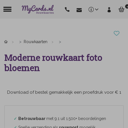
0
Rouwkaarten
Moderne rouwkaart foto
bloemen
Download of bestel gemakkelijk een proefdruk voor € 1
✓
Betrouwbaar
met 9.1 uit 1.500+ beoordelingen
✓
Snelle verzending als
rouwpost
mogelijk