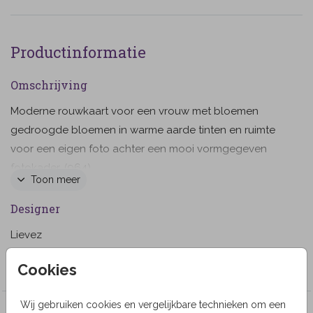
Productinformatie
Omschrijving
Moderne rouwkaart voor een vrouw met bloemen
gedroogde bloemen in warme aarde tinten en ruimte
voor een eigen foto achter een mooi vormgegeven
fotokader. (964)
Toon meer
Designer
Lievez
Collectie
Cookies
Wij gebruiken cookies en vergelijkbare technieken om een