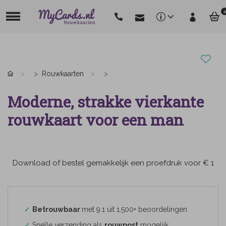
0
Rouwkaarten
Moderne, strakke vierkante
rouwkaart voor een man
Download of bestel gemakkelijk een proefdruk voor € 1
✓
Betrouwbaar
met 9.1 uit 1.500+ beoordelingen
✓
Snelle verzending als
rouwpost
mogelijk