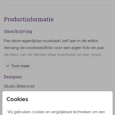
Productinformatie
Omschrijving
Pas deze eigentijdse rouwkaart zelf aan in de editor.
Vervang de voorbeeldfoto voor een eigen foto en pas
de kleur van de teksten daar eventueel op aan. (994)
Papier tip: Natuurkarton
Toon meer
Designer
Studio Bitterzoet
Collectie
Cookies
Wij gebruiken cookies en vergelijkbare technieken om een