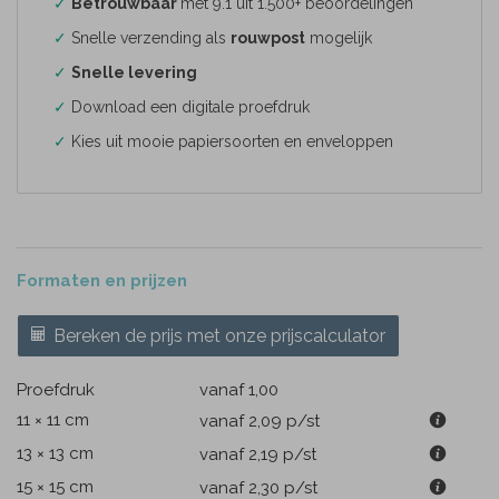
✓
Betrouwbaar
met 9.1 uit 1.500+ beoordelingen
✓
Snelle verzending als
rouwpost
mogelijk
✓
Snelle levering
✓
Download een digitale proefdruk
✓
Kies uit mooie papiersoorten en enveloppen
Formaten en prijzen
Bereken de prijs met onze prijscalculator
Proefdruk
vanaf 1,00
11 × 11 cm
vanaf 2,09
p/st
13 × 13 cm
vanaf 2,19
p/st
15 × 15 cm
vanaf 2,30
p/st