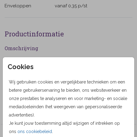
Enveloppen
vanaf 0,35
p/st
Productinformatie
Omschrijving
Rouwkaart voor een vrouw met foto kader voor het
Cookies
plaatsen van een eigen foto. Een groen takje met
blaadjes. (371)
Wij gebruiken cookies en vergelijkbare technieken om een
Designer
betere gebruikerservaring te bieden, ons websiteverkeer en
onze prestaties te analyseren en voor marketing- en sociale
Lievez2
mediadoeleinden (het weergeven van gepersonaliseerde
Collectie
advertenties).
Je kunt jouw toestemming altijd wijzigen of intrekken op
ons
ons cookiebeleid
.
Veel gekozen producten