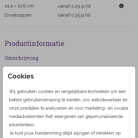
14.4 × 21.6 cm
vanaf 2,29
p/st
Enveloppen
vanaf 0,35
p/st
Productinformatie
Omschrijving
Bidprentje voor een man of vrouw met droogbloemen
Cookies
in herfstkleuren. Een vogel, mus, zittend op een takje.
Een liefdevolle herinnering aan een overledene.
Wij gebruiken cookies en vergelijkbare technieken om een
Designer
betere gebruikerservaring te bieden, ons websiteverkeer en
onze prestaties te analyseren en voor marketing- en sociale
Geertje Burgers
mediadoeleinden (het weergeven van gepersonaliseerde
Collectie
advertenties).
Je kunt jouw toestemming altijd wijzigen of intrekken op
Geertje Design