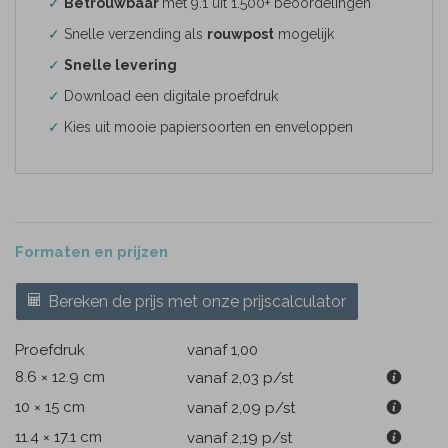
✓
Betrouwbaar
met 9.1 uit 1.500+ beoordelingen
✓
Snelle verzending als
rouwpost
mogelijk
✓
Snelle levering
✓
Download een digitale proefdruk
✓
Kies uit mooie papiersoorten en enveloppen
Formaten en prijzen
Bereken de prijs met onze prijscalculator
Proefdruk
vanaf 1,00
8.6 × 12.9 cm
vanaf 2,03
p/st
10 × 15 cm
vanaf 2,09
p/st
11.4 × 17.1 cm
vanaf 2,19
p/st