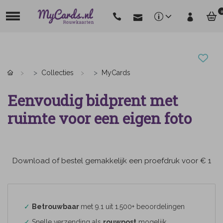
0
Collecties
MyCards
Eenvoudig bidprent met
ruimte voor een eigen foto
Download of bestel gemakkelijk een proefdruk voor € 1
✓
Betrouwbaar
met 9.1 uit 1.500+ beoordelingen
✓
Snelle verzending als
rouwpost
mogelijk