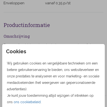
Enveloppen
vanaf 0,35
p/st
Productinformatie
Omschrijving
Eenvoudige bidprent met ruimte voor een eigen foto.
Cookies
(545)
Designer
Wij gebruiken cookies en vergelijkbare technieken om een
MyCards Design
betere gebruikerservaring te bieden, ons websiteverkeer en
onze prestaties te analyseren en voor marketing- en sociale
Collectie
mediadoeleinden (het weergeven van gepersonaliseerde
MyCards
advertenties).
Je kunt jouw toestemming altijd wijzigen of intrekken op
ons
ons cookiebeleid
.
Veel gekozen producten