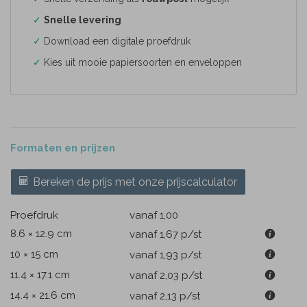
✓
Snelle levering
✓
Download een digitale proefdruk
✓
Kies uit mooie papiersoorten en enveloppen
Formaten en prijzen
Bereken de prijs met onze prijscalculator
Proefdruk
vanaf 1,00
8.6 × 12.9 cm
vanaf 1,67
p/st
10 × 15 cm
vanaf 1,93
p/st
11.4 × 17.1 cm
vanaf 2,03
p/st
14.4 × 21.6 cm
vanaf 2,13
p/st