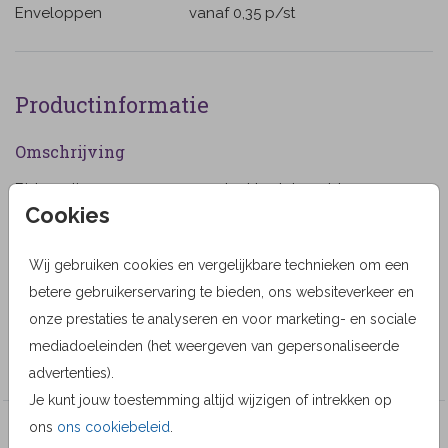
Enveloppen
vanaf 0,35
p/st
Productinformatie
Omschrijving
Bidprentje voor een vrouw velvet look terra bloemen.
Cookies
(963)
Designer
Wij gebruiken cookies en vergelijkbare technieken om een
Lievez
betere gebruikerservaring te bieden, ons websiteverkeer en
onze prestaties te analyseren en voor marketing- en sociale
Collectie
mediadoeleinden (het weergeven van gepersonaliseerde
Lievez Rouwkaarten
advertenties).
Je kunt jouw toestemming altijd wijzigen of intrekken op
ons
ons cookiebeleid
.
Veel gekozen producten