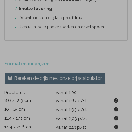
✓
Snelle levering
✓
Download een digitale proefdruk
✓
Kies uit mooie papiersoorten en enveloppen
Formaten en prijzen
Bereken de prijs met onze prijscalculator
Proefdruk
vanaf 1,00
8.6 × 12.9 cm
vanaf 1,67
p/st
10 × 15 cm
vanaf 1,93
p/st
11.4 × 17.1 cm
vanaf 2,03
p/st
14.4 × 21.6 cm
vanaf 2,13
p/st