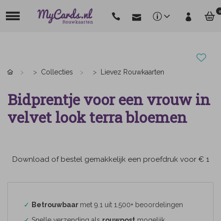
0
Collecties
Lievez Rouwkaarten
Bidprentje voor een vrouw in
velvet look terra bloemen
Download of bestel gemakkelijk een proefdruk voor € 1
✓
Betrouwbaar
met 9.1 uit 1.500+ beoordelingen
✓
Snelle verzending als
rouwpost
mogelijk