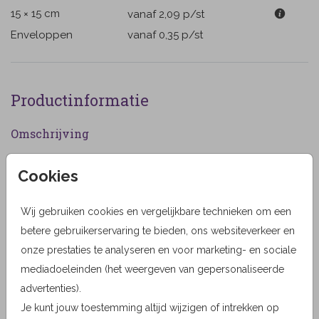
15 × 15 cm
vanaf 2,09
p/st
Enveloppen
vanaf 0,35
p/st
Productinformatie
Omschrijving
Moderne foto herinneringskaart met eigen foto maken
Cookies
met wit kader. De kleuren van de kaders en teksten zijn
naar keuze aan te passen. (11)
Wij gebruiken cookies en vergelijkbare technieken om een
Designer
betere gebruikerservaring te bieden, ons websiteverkeer en
onze prestaties te analyseren en voor marketing- en sociale
MyCards Design
mediadoeleinden (het weergeven van gepersonaliseerde
Collectie
advertenties).
Je kunt jouw toestemming altijd wijzigen of intrekken op
MyCards