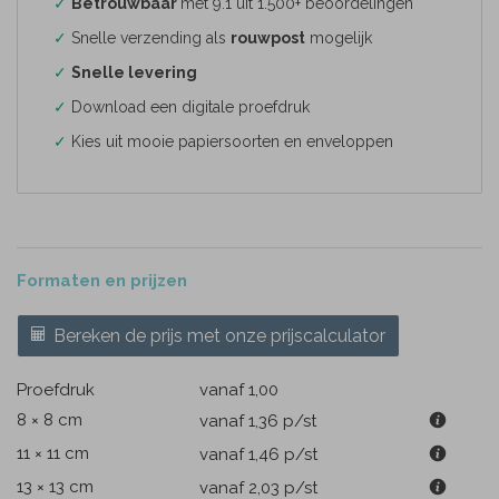
✓
Betrouwbaar
met 9.1 uit 1.500+ beoordelingen
✓
Snelle verzending als
rouwpost
mogelijk
✓
Snelle levering
✓
Download een digitale proefdruk
✓
Kies uit mooie papiersoorten en enveloppen
Formaten en prijzen
Bereken de prijs met onze prijscalculator
Proefdruk
vanaf 1,00
8 × 8 cm
vanaf 1,36
p/st
11 × 11 cm
vanaf 1,46
p/st
13 × 13 cm
vanaf 2,03
p/st