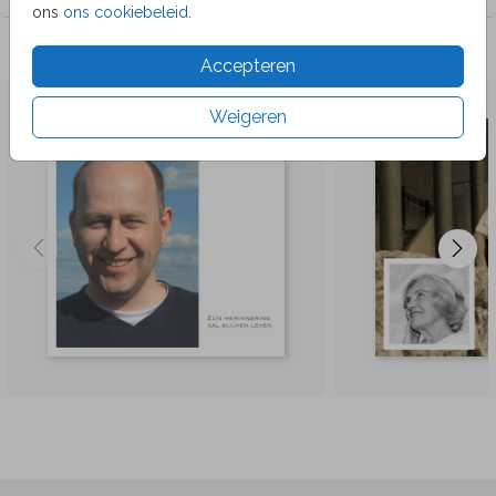
ons
ons cookiebeleid
.
Veel gekozen producten
Accepteren
Weigeren