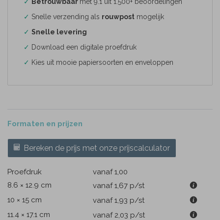
✓
Betrouwbaar
met 9.1 uit 1.500+ beoordelingen
✓
Snelle verzending als
rouwpost
mogelijk
✓
Snelle levering
✓
Download een digitale proefdruk
✓
Kies uit mooie papiersoorten en enveloppen
Formaten en prijzen
Bereken de prijs met onze prijscalculator
Proefdruk
vanaf 1,00
8.6 × 12.9 cm
vanaf 1,67
p/st
10 × 15 cm
vanaf 1,93
p/st
11.4 × 17.1 cm
vanaf 2,03
p/st