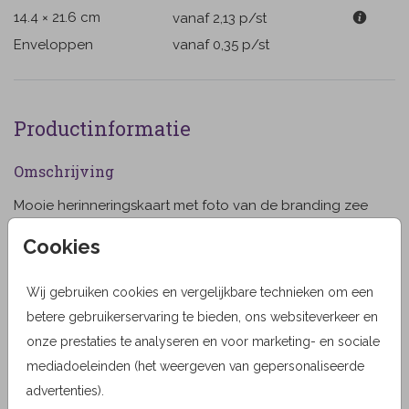
14.4 × 21.6 cm
vanaf 2,13
p/st
Enveloppen
vanaf 0,35
p/st
Productinformatie
Omschrijving
Mooie herinneringskaart met foto van de branding zee
en zonlicht. De naam en een foto van de overledene
Cookies
op de voorzijde. Je kunt deze kaart helemaal naar je
eigen wensen aanpassen. (118)
Wij gebruiken cookies en vergelijkbare technieken om een
Toon meer
betere gebruikerservaring te bieden, ons websiteverkeer en
Designer
onze prestaties te analyseren en voor marketing- en sociale
mediadoeleinden (het weergeven van gepersonaliseerde
MyCards Design
advertenties).
Collectie