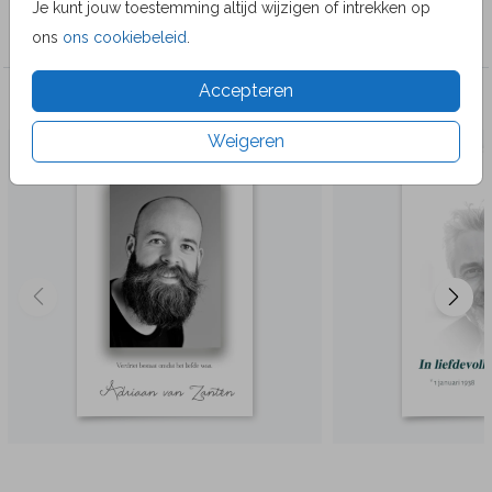
Je kunt jouw toestemming altijd wijzigen of intrekken op
MyCards
ons
ons cookiebeleid
.
Accepteren
Veel gekozen producten
Weigeren