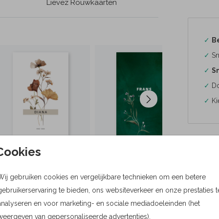
Lievez Rouwkaarten
✓
B
✓
Sn
✓
Sn
✓
Do
✓
Ki
Cookies
Formaten
Wij gebruiken cookies en vergelijkbare technieken om een betere
Bere
gebruikerservaring te bieden, ons websiteverkeer en onze prestaties t
analyseren en voor marketing- en sociale mediadoeleinden (het
Proefdru
weergeven van gepersonaliseerde advertenties).