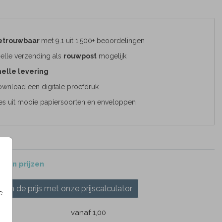
etrouwbaar
met 9.1 uit 1.500+ beoordelingen
elle verzending als
rouwpost
mogelijk
elle levering
wnload een digitale proefdruk
es uit mooie papiersoorten en enveloppen
 en prijzen
ken de prijs met onze prijscalculator
e
k
vanaf 1,00