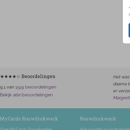
★★★★☆ Beoordelingen
Het was 
daarna t
van
beoordelingen
9.1
1519
er verzor
Bekijk alle beoordelingen
Margret
MyCards Rouwdrukwerk
Rouwdrukwerk
Over MyCards Rouwkaarten
Alle soorten rouwdrukwer