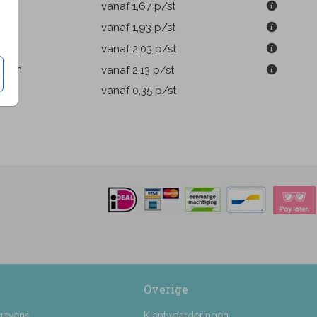
9 cm
vanaf 1,67
p/st
m
vanaf 1,93
p/st
1 cm
vanaf 2,03
p/st
.6 cm
vanaf 2,13
p/st
pen
vanaf 0,35
p/st
Overige
gevens
Klantwaarderingen