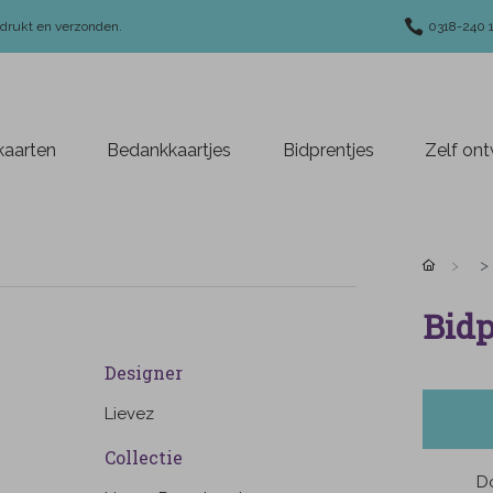
edrukt en verzonden.
0318-240 
aarten
Bedankkaartjes
Bidprentjes
Zelf on
Bidp
Designer
Lievez
Collectie
Do