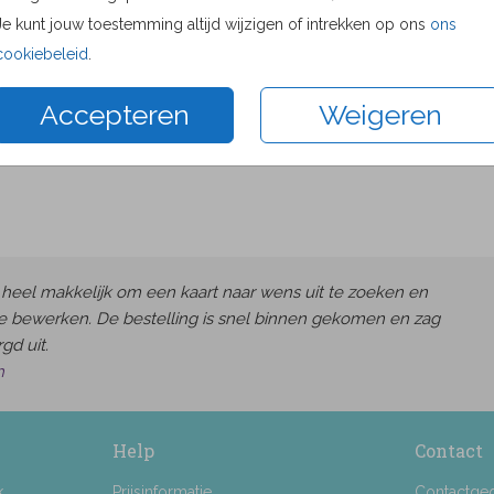
8.6 × 12.
Je kunt jouw toestemming altijd wijzigen of intrekken op ons
ons
10 × 15 c
cookiebeleid
.
11.4 × 17.
Accepteren
Weigeren
14.4 × 21
Envelop
heel makkelijk om een kaart naar wens uit te zoeken en
e bewerken. De bestelling is snel binnen gekomen en zag
gd uit.
h
Help
Contact
k
Prijsinformatie
Contactge