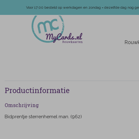
Voor 17:00 besteld op werkdagen en zondag = dezelfde dag nog g
Rouwk
Productinformatie
Omschrijving
Bidprentje sterrenhemel man. (962)