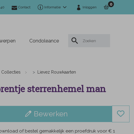
0
140
Contact
Informatie
Inloggen
twerpen
Condoleance
Collecties
Lievez Rouwkaarten
rentje sterrenhemel man
Bewerken
wnload of bestel gemakkelijk een proefdruk voor € 1