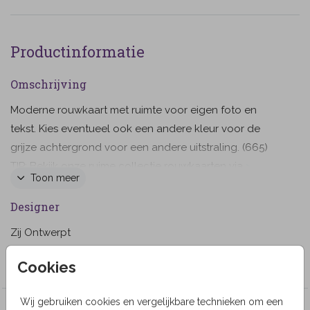
Productinformatie
Omschrijving
Moderne rouwkaart met ruimte voor eigen foto en
tekst. Kies eventueel ook een andere kleur voor de
grijze achtergrond voor een andere uitstraling. (665)
TIP: Bekijk onze ruime collectie rouwkaarten via
>
Toon meer
Rouwkaarten
Designer
Zij Ontwerpt
Collectie
Cookies
Wij gebruiken cookies en vergelijkbare technieken om een