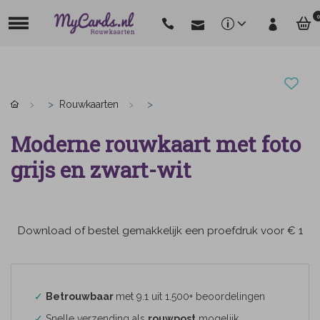
0
Rouwkaarten
Moderne rouwkaart met foto
grijs en zwart-wit
Download of bestel gemakkelijk een proefdruk voor € 1
✓
Betrouwbaar
met 9.1 uit 1.500+ beoordelingen
✓
Snelle verzending als
rouwpost
mogelijk