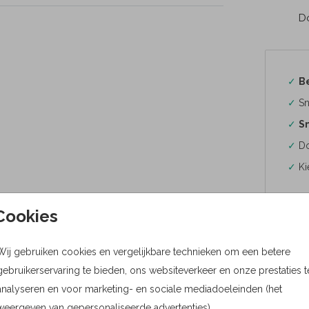
Do
✓
B
✓
Sn
✓
Sn
✓
Do
✓
Ki
Cookies
Wij gebruiken cookies en vergelijkbare technieken om een betere
Formaten
gebruikerservaring te bieden, ons websiteverkeer en onze prestaties t
Bere
analyseren en voor marketing- en sociale mediadoeleinden (het
weergeven van gepersonaliseerde advertenties).