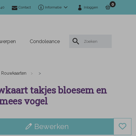
0
140
Contact
Informatie
Inloggen
twerpen
Condoleance
Rouwkaarten
kaart takjes bloesem en
mees vogel
Bewerken