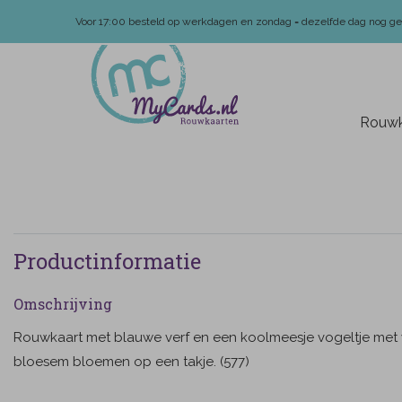
Voor 17:00 besteld op werkdagen en zondag = dezelfde dag nog g
Rouwk
Productinformatie
Omschrijving
Rouwkaart met blauwe verf en een koolmeesje vogeltje met 
bloesem bloemen op een takje. (577)