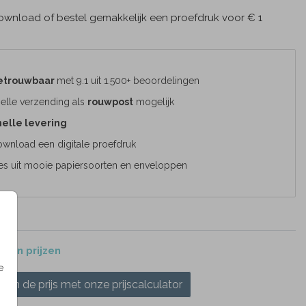
wnload of bestel gemakkelijk een proefdruk voor € 1
etrouwbaar
met 9.1 uit 1.500+ beoordelingen
elle verzending als
rouwpost
mogelijk
elle levering
wnload een digitale proefdruk
es uit mooie papiersoorten en enveloppen
 en prijzen
e
ken de prijs met onze prijscalculator