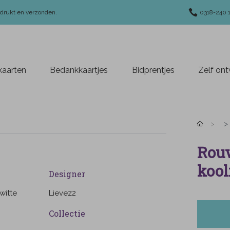
edrukt en verzonden.
0318-240 
aarten
Bedankkaartjes
Bidprentjes
Zelf on
Rouw
kool
Designer
witte
Lievez2
Collectie