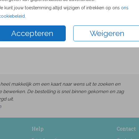
Proefdru
Je kunt jouw toestemming altijd wijzigen of intrekken op ons
ons
11 × 11 c
cookiebeleid
.
13 × 13 c
Accepteren
Weigeren
15 × 15 c
Envelop
heel makkelijk om een kaart naar wens uit te zoeken en
e bewerken. De bestelling is snel binnen gekomen en zag
gd uit.
h
Help
Contact