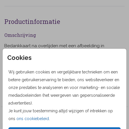
Productinformatie
Omschrijving
Bedankkaart na overlijden met een afbeelding in
waterverf stijl van een bergachtig landschap (1284)
Cookies
Designer
Wij gebruiken cookies en vergelijkbare technieken om een
MyCards Design
betere gebruikerservaring te bieden, ons websiteverkeer en
Collectie
onze prestaties te analyseren en voor marketing- en sociale
mediadoeleinden (het weergeven van gepersonaliseerde
Bedankkaarten
advertenties).
Je kunt jouw toestemming altijd wijzigen of intrekken op
Veel gekozen producten
ons
ons cookiebeleid
.