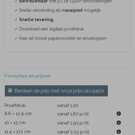
✓
Betrouwbaar
met 9.1 uit 1.500+ beoordelingen
✓
Snelle verzending als
rouwpost
mogelijk
✓
Snelle levering
✓
Download een digitale proefdruk
✓
Kies uit mooie papiersoorten en enveloppen
Formaten en prijzen
Bereken de prijs met onze prijscalculator
Proefdruk
vanaf 1,00
8.6 × 12.9 cm
vanaf 1,67
p/st
10 × 15 cm
vanaf 1,93
p/st
11.4 × 17.1 cm
vanaf 2,03
p/st