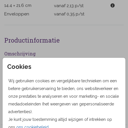
14.4 × 21.6 cm
vanaf 2,13
p/st
Enveloppen
vanaf 0,35
p/st
Productinformatie
Omschrijving
Bedankt rouwkaart na overlijden voor uw dierbaren
Cookies
met mooie magnolia in aquarel. In wit en roze. (482)
Wij gebruiken cookies en vergelijkbare technieken om een
Designer
betere gebruikerservaring te bieden, ons websiteverkeer en
Geertje Burgers
onze prestaties te analyseren en voor marketing- en sociale
mediadoeleinden (het weergeven van gepersonaliseerde
Collectie
advertenties).
Geertje Design
Je kunt jouw toestemming altijd wijzigen of intrekken op
ons
ons cookiebeleid
.