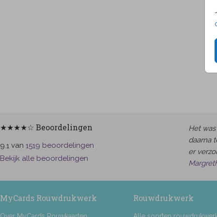
★★★★☆ Beoordelingen
Het was 
daarna t
van
beoordelingen
9.1
1519
er verzor
Bekijk alle beoordelingen
Margret
MyCards Rouwdrukwerk
Rouwdrukwerk
Over MyCards Rouwkaarten
Alle soorten rouwdrukwer