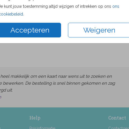
8 × 8 cm
Je kunt jouw toestemming altijd wijzigen of intrekken op ons
ons
11 × 11 c
cookiebeleid
.
13 × 13 c
Accepteren
Weigeren
15 × 15 c
Envelop
heel makkelijk om een kaart naar wens uit te zoeken en
e bewerken. De bestelling is snel binnen gekomen en zag
gd uit.
h
Help
Contact
k
Prijsinformatie
Contactge