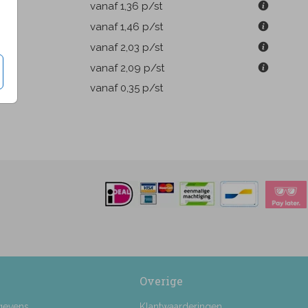
vanaf 1,36
p/st
m
vanaf 1,46
p/st
m
vanaf 2,03
p/st
m
vanaf 2,09
p/st
pen
vanaf 0,35
p/st
Overige
gevens
Klantwaarderingen