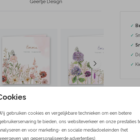
Geertje Design
✓
B
✓
Sn
✓
Sn
✓
Do
✓
Ki
Cookies
Formaten
Wij gebruiken cookies en vergelijkbare technieken om een betere
Bere
gebruikerservaring te bieden, ons websiteverkeer en onze prestaties t
analyseren en voor marketing- en sociale mediadoeleinden (het
Proefdru
weergeven van gepersonaliseerde advertenties).