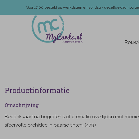
Voor 17:00 besteld op werkdagen en zondag = dezelfde dag nog g
Rouwk
Productinformatie
Omschrijving
Bedankkaart na begrafenis of crematie overlijden met mooie
sfeervolle orchidee in paarse tinten. (479)