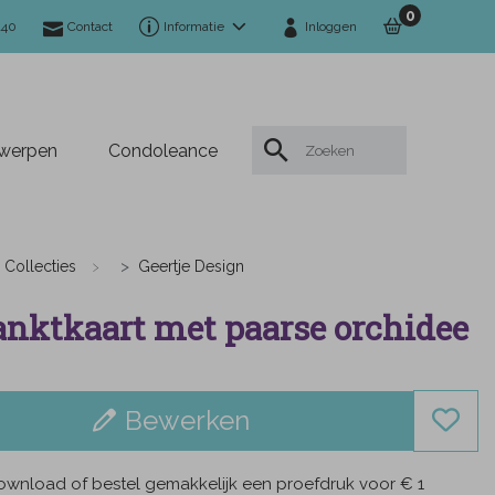
0
140
Contact
Informatie
Inloggen
twerpen
Condoleance
Collecties
Geertje Design
nktkaart met paarse orchidee
Bewerken
wnload of bestel gemakkelijk een proefdruk voor € 1