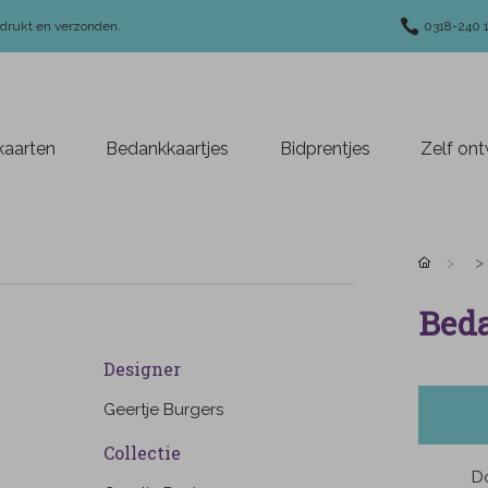
edrukt en verzonden.
0318-240 
aarten
Bedankkaartjes
Bidprentjes
Zelf on
Beda
Designer
Geertje Burgers
Collectie
Do