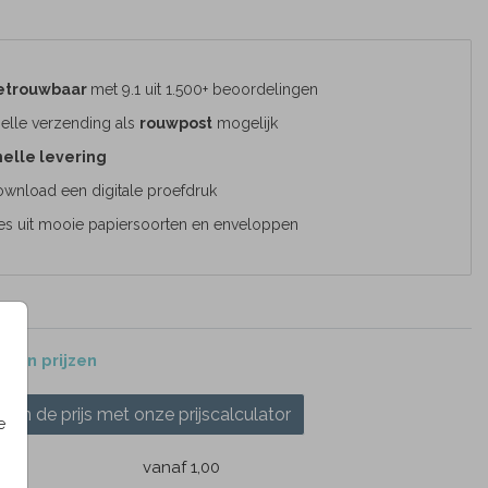
etrouwbaar
met 9.1 uit 1.500+ beoordelingen
elle verzending als
rouwpost
mogelijk
elle levering
wnload een digitale proefdruk
es uit mooie papiersoorten en enveloppen
 en prijzen
ken de prijs met onze prijscalculator
e
k
vanaf 1,00