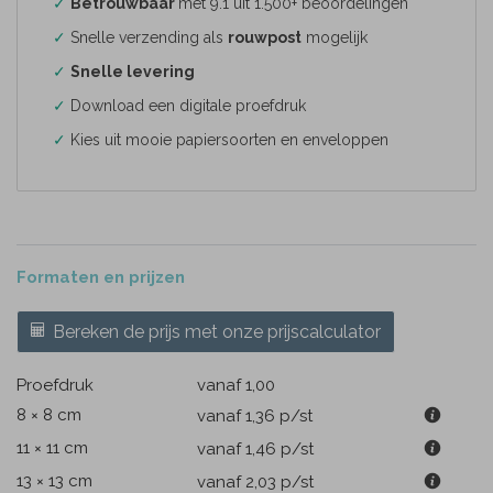
✓
Betrouwbaar
met 9.1 uit 1.500+ beoordelingen
✓
Snelle verzending als
rouwpost
mogelijk
✓
Snelle levering
✓
Download een digitale proefdruk
✓
Kies uit mooie papiersoorten en enveloppen
Formaten en prijzen
Bereken de prijs met onze prijscalculator
Proefdruk
vanaf 1,00
8 × 8 cm
vanaf 1,36
p/st
11 × 11 cm
vanaf 1,46
p/st
13 × 13 cm
vanaf 2,03
p/st