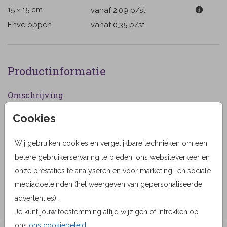
15 × 15 cm
vanaf 2,09
p/st
Enveloppen
vanaf 0,35
p/st
Productinformatie
Omschrijving
Bedankkaart met mooie geschilderde gekleurde
Cookies
bloemen. (604)
Wij gebruiken cookies en vergelijkbare technieken om een
Designer
betere gebruikerservaring te bieden, ons websiteverkeer en
Lievez2
onze prestaties te analyseren en voor marketing- en sociale
mediadoeleinden (het weergeven van gepersonaliseerde
Collectie
advertenties).
LOVZ rouwkaarten
Je kunt jouw toestemming altijd wijzigen of intrekken op
ons
ons cookiebeleid
.