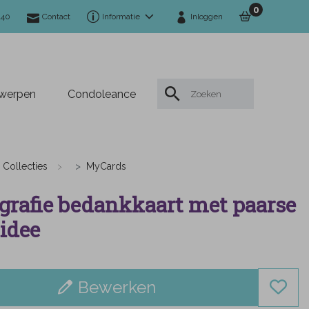
0
140
Contact
Informatie
Inloggen
twerpen
Condoleance
Collecties
MyCards
grafie bedankkaart met paarse
idee
Bewerken