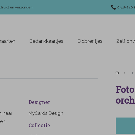
edrukt en verzonden.
0318-240 
aarten
Bedankkaartjes
Bidprentjes
Zelf on
Foto
orch
Designer
n naar
MyCards Design
gen
Collectie