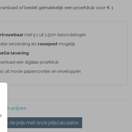
wnload of bestel gemakkelijk een proefdruk voor € 1
etrouwbaar
met 9.1 uit 1.500+ beoordelingen
elle verzending als
rouwpost
mogelijk
elle levering
wnload een digitale proefdruk
es uit mooie papiersoorten en enveloppen
 en prijzen
e
ken de prijs met onze prijscalculator