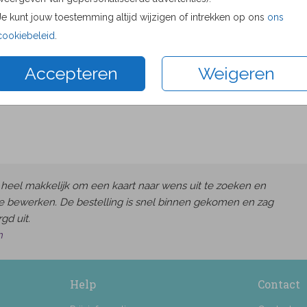
Proefdru
Je kunt jouw toestemming altijd wijzigen of intrekken op ons
ons
11 × 11 c
cookiebeleid
.
13 × 13 c
Accepteren
Weigeren
15 × 15 c
Envelop
heel makkelijk om een kaart naar wens uit te zoeken en
e bewerken. De bestelling is snel binnen gekomen en zag
gd uit.
h
Help
Contact