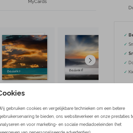
MyCards
Do
✓
B
✓
Sn
✓
Sn
✓
Do
✓
Ki
Cookies
Wij gebruiken cookies en vergelijkbare technieken om een betere
Formaten
gebruikerservaring te bieden, ons websiteverkeer en onze prestaties t
Bere
analyseren en voor marketing- en sociale mediadoeleinden (het
weergeven van gepersonaliseerde advertenties).