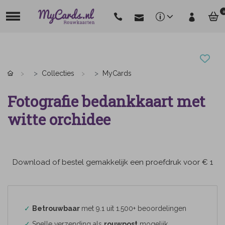
0
Collecties
MyCards
Fotografie bedankkaart met
witte orchidee
Download of bestel gemakkelijk een proefdruk voor € 1
✓
Betrouwbaar
met 9.1 uit 1.500+ beoordelingen
✓
Snelle verzending als
rouwpost
mogelijk