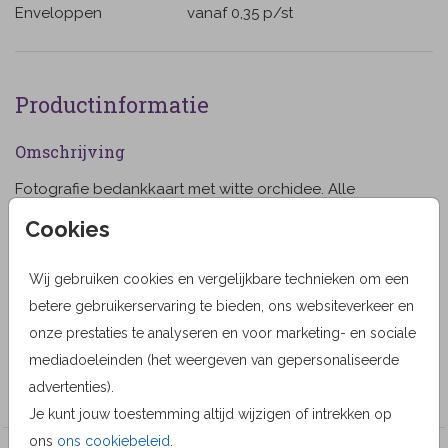
Enveloppen
vanaf 0,35
p/st
Productinformatie
Omschrijving
Fotografie bedankkaart met witte orchidee. Alle
teksten zijn naar keuze aan te passen. Je kunt deze
Cookies
kaart helemaal naar je eigen smaak aanpassen. (175)
Wij gebruiken cookies en vergelijkbare technieken om een
Designer
betere gebruikerservaring te bieden, ons websiteverkeer en
MyCards Design
onze prestaties te analyseren en voor marketing- en sociale
Collectie
mediadoeleinden (het weergeven van gepersonaliseerde
advertenties).
MyCards
Je kunt jouw toestemming altijd wijzigen of intrekken op
ons
ons cookiebeleid
.