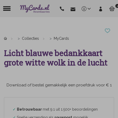
0
Collecties
MyCards
Licht blauwe bedankkaart
grote witte wolk in de lucht
Download of bestel gemakkelijk een proefdruk voor € 1
✓
Betrouwbaar
met 9.1 uit 1.500+ beoordelingen
✓
Snelle verzending als
rouwpost
mogelijk