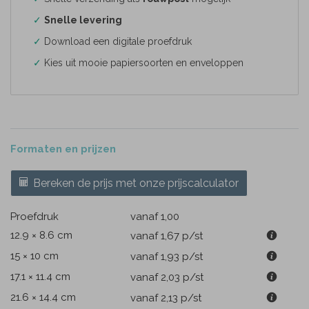
✓
Snelle levering
✓
Download een digitale proefdruk
✓
Kies uit mooie papiersoorten en enveloppen
Formaten en prijzen
Bereken de prijs met onze prijscalculator
Proefdruk
vanaf 1,00
12.9 × 8.6 cm
vanaf 1,67
p/st
15 × 10 cm
vanaf 1,93
p/st
17.1 × 11.4 cm
vanaf 2,03
p/st
21.6 × 14.4 cm
vanaf 2,13
p/st