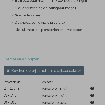
✓
Betrouwbaar
met 9.1 uit 1.500+ beoordelingen
✓
Snelle verzending als
rouwpost
mogelijk
✓
Snelle levering
✓
Download een digitale proefdruk
✓
Kies uit mooie papiersoorten en enveloppen
Formaten en prijzen
Bereken de prijs met onze prijscalculator
Proefdruk
vanaf 1,00
11 × 11 cm
vanaf 2,09
p/st
13 × 13 cm
vanaf 2,19
p/st
15 × 15 cm
vanaf 2,30
p/st