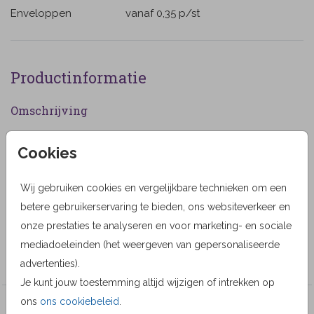
Enveloppen
vanaf 0,35
p/st
Productinformatie
Omschrijving
Moderne bloemen bedankkaart met gele
Cookies
zonnebloemen. (219)
Designer
Wij gebruiken cookies en vergelijkbare technieken om een
betere gebruikerservaring te bieden, ons websiteverkeer en
MyCards Design
onze prestaties te analyseren en voor marketing- en sociale
Collectie
mediadoeleinden (het weergeven van gepersonaliseerde
MyCards
advertenties).
Je kunt jouw toestemming altijd wijzigen of intrekken op
ons
ons cookiebeleid
.
Veel gekozen producten