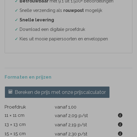
✓
Betrouwbaar
met 9.1 uit 1.500+ beoordelingen
✓
Snelle verzending als
rouwpost
mogelijk
✓
Snelle levering
✓
Download een digitale proefdruk
✓
Kies uit mooie papiersoorten en enveloppen
Formaten en prijzen
Bereken de prijs met onze prijscalculator
Proefdruk
vanaf 1,00
11 × 11 cm
vanaf 2,09
p/st
13 × 13 cm
vanaf 2,19
p/st
15 × 15 cm
vanaf 2,30
p/st