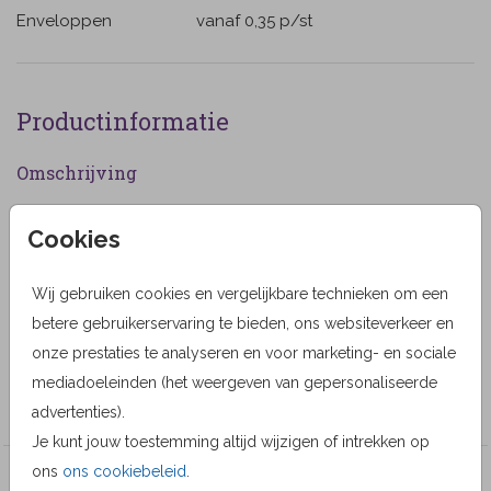
Enveloppen
vanaf 0,35
p/st
Productinformatie
Omschrijving
Warme dankbetuiging met turquoise band en de lucht
Cookies
rond zonsondergang. (65)
Designer
Wij gebruiken cookies en vergelijkbare technieken om een
betere gebruikerservaring te bieden, ons websiteverkeer en
MyCards Design
onze prestaties te analyseren en voor marketing- en sociale
Collectie
mediadoeleinden (het weergeven van gepersonaliseerde
MyCards
advertenties).
Je kunt jouw toestemming altijd wijzigen of intrekken op
ons
ons cookiebeleid
.
Veel gekozen producten