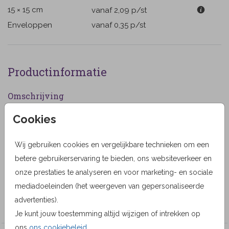
15 × 15 cm
vanaf 2,09
p/st
Enveloppen
vanaf 0,35
p/st
Productinformatie
Omschrijving
Mooie stijlvolle antieke dankbetuiging met foto van
Cookies
vroeger en nu. Plaats uw eigen foto's. (68)
Wij gebruiken cookies en vergelijkbare technieken om een
Designer
betere gebruikerservaring te bieden, ons websiteverkeer en
MyCards Design
onze prestaties te analyseren en voor marketing- en sociale
mediadoeleinden (het weergeven van gepersonaliseerde
Collectie
advertenties).
MyCards
Je kunt jouw toestemming altijd wijzigen of intrekken op
ons
ons cookiebeleid
.