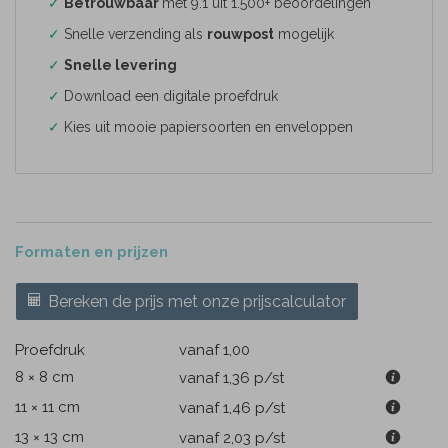
✓
Betrouwbaar
met 9.1 uit 1.500+ beoordelingen
✓
Snelle verzending als
rouwpost
mogelijk
✓
Snelle levering
✓
Download een digitale proefdruk
✓
Kies uit mooie papiersoorten en enveloppen
Formaten en prijzen
Bereken de prijs met onze prijscalculator
Proefdruk
vanaf 1,00
8 × 8 cm
vanaf 1,36
p/st
11 × 11 cm
vanaf 1,46
p/st
13 × 13 cm
vanaf 2,03
p/st