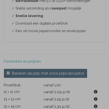
✓
Betrouwbaar
met 9.1 uit 1.500+ beoordelingen
✓
Snelle verzending als
rouwpost
mogelijk
✓
Snelle levering
✓
Download een digitale proefdruk
✓
Kies uit mooie papiersoorten en enveloppen
Formaten en prijzen
Bereken de prijs met onze prijscalculator
Proefdruk
vanaf 1,00
11 × 11 cm
vanaf 2,09
p/st
13 × 13 cm
vanaf 2,19
p/st
15 × 15 cm
vanaf 2,30
p/st