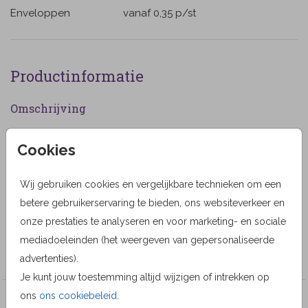
Enveloppen
vanaf 0,35
p/st
Productinformatie
Omschrijving
Mooie stijlvolle antieke herinneringskaart met foto van
Cookies
vroeger en nu. Plaats uw eigen foto's. (68)
Designer
Wij gebruiken cookies en vergelijkbare technieken om een
betere gebruikerservaring te bieden, ons websiteverkeer en
MyCards Design
onze prestaties te analyseren en voor marketing- en sociale
Collectie
mediadoeleinden (het weergeven van gepersonaliseerde
MyCards
advertenties).
Je kunt jouw toestemming altijd wijzigen of intrekken op
ons
ons cookiebeleid
.
Veel gekozen producten