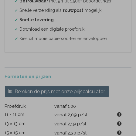
✓
Betrouwbaar
met 9.1 uit 1.500+ beoordelingen
✓
Snelle verzending als
rouwpost
mogelijk
✓
Snelle levering
✓
Download een digitale proefdruk
✓
Kies uit mooie papiersoorten en enveloppen
Formaten en prijzen
Bereken de prijs met onze prijscalculator
Proefdruk
vanaf 1,00
11 × 11 cm
vanaf 2,09
p/st
13 × 13 cm
vanaf 2,19
p/st
15 × 15 cm
vanaf 2,30
p/st