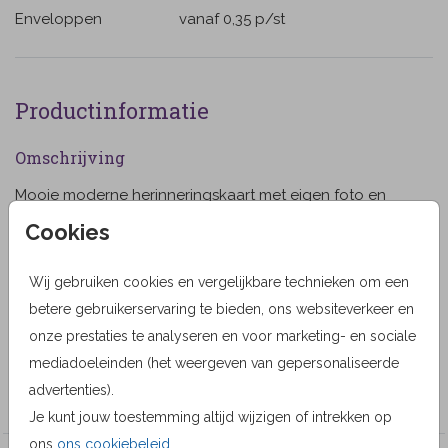
Enveloppen
vanaf 0,35
p/st
Productinformatie
Omschrijving
Mooie moderne herinneringskaart met eigen foto en
paardebloem. Met witte kader randen. Alle teksten en
Cookies
kleuren zijn naar keuze aan te passen. (10)
Wij gebruiken cookies en vergelijkbare technieken om een
Designer
betere gebruikerservaring te bieden, ons websiteverkeer en
MyCards Design
onze prestaties te analyseren en voor marketing- en sociale
mediadoeleinden (het weergeven van gepersonaliseerde
Collectie
advertenties).
MyCards
Je kunt jouw toestemming altijd wijzigen of intrekken op
ons
ons cookiebeleid
.