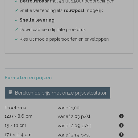
✓
Betrouwbaar
met 9.1 uit 1.500+ beoordelingen
✓
Snelle verzending als
rouwpost
mogelijk
✓
Snelle levering
✓
Download een digitale proefdruk
✓
Kies uit mooie papiersoorten en enveloppen
Formaten en prijzen
Bereken de prijs met onze prijscalculator
Proefdruk
vanaf 1,00
12.9 × 8.6 cm
vanaf 2,03
p/st
15 × 10 cm
vanaf 2,09
p/st
17.1 × 11.4 cm
vanaf 2,19
p/st