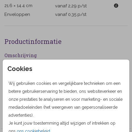
21.6 × 14.4 cm
vanaf 2,29
p/st
Enveloppen
vanaf 0,35
p/st
Productinformatie
Omschrijving
Stijlvolle warme bedankkaart vrouw met roze orchidee.
Cookies
(45)
Wij gebruiken cookies en vergelijkbare technieken om een
Designer
betere gebruikerservaring te bieden, ons websiteverkeer en
MyCards Design
onze prestaties te analyseren en voor marketing- en sociale
mediadoeleinden (het weergeven van gepersonaliseerde
Collectie
advertenties).
MyCards
Je kunt jouw toestemming altijd wijzigen of intrekken op
ons
ons cookiebeleid
.