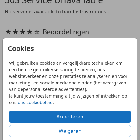
No server is available to handle this request.
★★★★☆ Beoordelingen
9.1
van
1519
beoordelingen
Cookies
Bekijk alle beoordelingen
Het was heel makkelijk om een kaart naar wens uit te
zoeken en daarna te bewerken. De bestelling is snel
Wij gebruiken cookies en vergelijkbare technieken om
een betere gebruikerservaring te bieden, ons
binnen gekomen en zag er verzorgd uit.
websiteverkeer en onze prestaties te analyseren en voor
Margreth
marketing- en sociale mediadoeleinden (het weergeven
van gepersonaliseerde advertenties).
Je kunt jouw toestemming altijd wijzigen of intrekken op
ons
ons cookiebeleid
.
MyCards Rouwdrukwerk
Accepteren
Over MyCards Rouwkaarten
Voorwaarden
Weigeren
Rouwdrukwerk