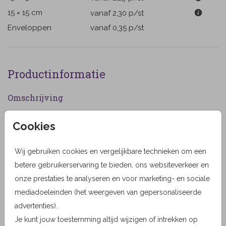
15 × 15 cm
vanaf 2,30
p/st
Enveloppen
vanaf 0,35
p/st
Productinformatie
Omschrijving
Traditionele herinneringskaart uitvaart rode orchidee
Cookies
wit met rouwrand. Alle teksten en kleuren zijn naar
keuze aan te passen. (26)
Wij gebruiken cookies en vergelijkbare technieken om een
Designer
betere gebruikerservaring te bieden, ons websiteverkeer en
onze prestaties te analyseren en voor marketing- en sociale
MyCards Design
mediadoeleinden (het weergeven van gepersonaliseerde
Collectie
advertenties).
Je kunt jouw toestemming altijd wijzigen of intrekken op
MyCards