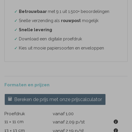
✓
Betrouwbaar
met 9.1 uit 1.500+ beoordelingen
✓
Snelle verzending als
rouwpost
mogelijk
✓
Snelle levering
✓
Download een digitale proefdruk
✓
Kies uit mooie papiersoorten en enveloppen
Formaten en prijzen
Bereken de prijs met onze prijscalculator
Proefdruk
vanaf 1,00
11 × 11 cm
vanaf 2,09
p/st
13 × 13 cm
vanaf 2,19
p/st