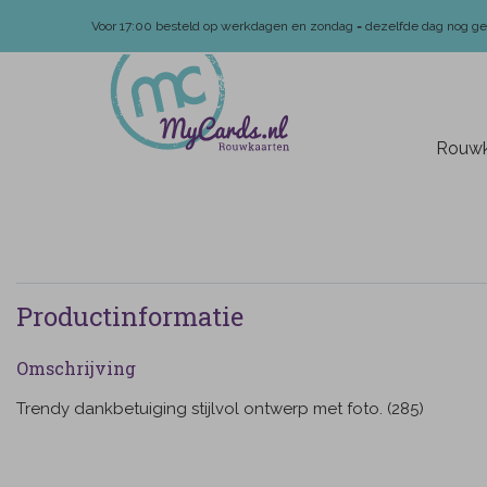
Voor 17:00 besteld op werkdagen en zondag = dezelfde dag nog g
Rouwk
Productinformatie
Omschrijving
Trendy dankbetuiging stijlvol ontwerp met foto. (285)