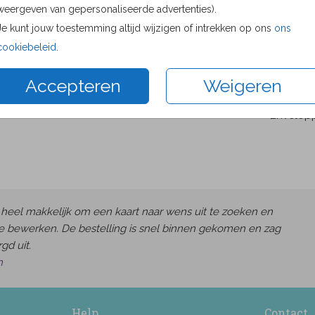
weergeven van gepersonaliseerde advertenties).
Proefdru
Je kunt jouw toestemming altijd wijzigen of intrekken op ons
ons
8 × 8 cm
cookiebeleid
.
11 × 11 c
13 × 13 c
Accepteren
Weigeren
15 × 15 c
Envelop
heel makkelijk om een kaart naar wens uit te zoeken en
e bewerken. De bestelling is snel binnen gekomen en zag
gd uit.
h
Help
Contact