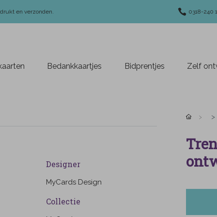
edrukt en verzonden.
0318-240 
aarten
Bedankkaartjes
Bidprentjes
Zelf on
Tren
ontw
Designer
MyCards Design
Collectie