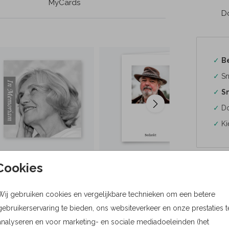
MyCards
Do
✓
B
✓
Sn
✓
Sn
✓
Do
✓
Ki
Cookies
Formaten
Wij gebruiken cookies en vergelijkbare technieken om een betere
gebruikerservaring te bieden, ons websiteverkeer en onze prestaties t
Bere
analyseren en voor marketing- en sociale mediadoeleinden (het