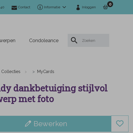
0
140
Contact
Informatie
Inloggen
twerpen
Condoleance
Collecties
MyCards
dy dankbetuiging stijlvol
erp met foto
Bewerken