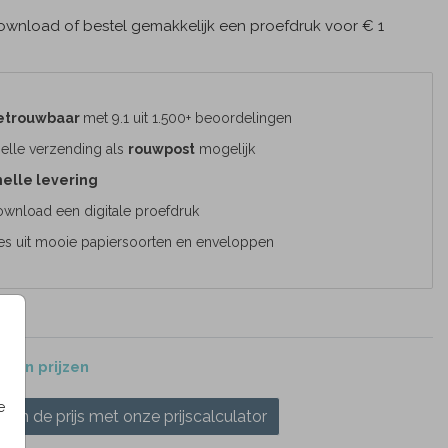
wnload of bestel gemakkelijk een proefdruk voor € 1
etrouwbaar
met 9.1 uit 1.500+ beoordelingen
elle verzending als
rouwpost
mogelijk
elle levering
wnload een digitale proefdruk
es uit mooie papiersoorten en enveloppen
 en prijzen
e
ken de prijs met onze prijscalculator