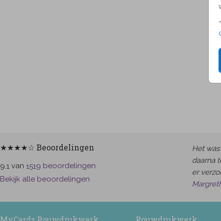
★★★★☆ Beoordelingen
Het was 
daarna t
van
beoordelingen
9.1
1519
er verzor
Bekijk alle beoordelingen
Margret
MyCards Rouwdrukwerk
Rouwdrukwerk