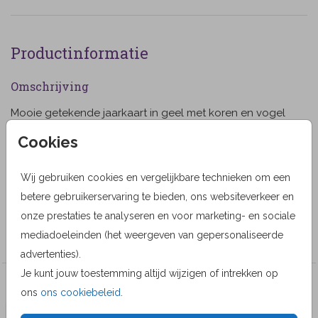
Productinformatie
Omschrijving
Mooie getekende jaarkaart in geel met koren en vogel
in de lucht. Met wit kader. (317)
Cookies
Designer
Wij gebruiken cookies en vergelijkbare technieken om een
Paula Gerritsen
betere gebruikerservaring te bieden, ons websiteverkeer en
Collectie
onze prestaties te analyseren en voor marketing- en sociale
mediadoeleinden (het weergeven van gepersonaliseerde
Paula Gerritsen
advertenties).
Je kunt jouw toestemming altijd wijzigen of intrekken op
Veel gekozen producten
ons
ons cookiebeleid
.