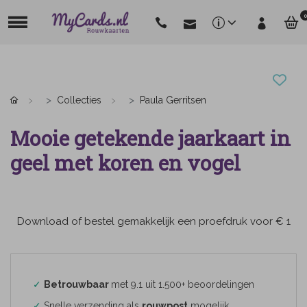
0
Collecties
Paula Gerritsen
Mooie getekende jaarkaart in
geel met koren en vogel
Download of bestel gemakkelijk een proefdruk voor € 1
✓
Betrouwbaar
met 9.1 uit 1.500+ beoordelingen
✓
Snelle verzending als
rouwpost
mogelijk