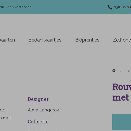
edrukt en verzonden.
0318-240 
aarten
Bedankkaartjes
Bidprentjes
Zelf on
Rouw
met 
Designer
mte
Alma Langerak
os met
Collectie