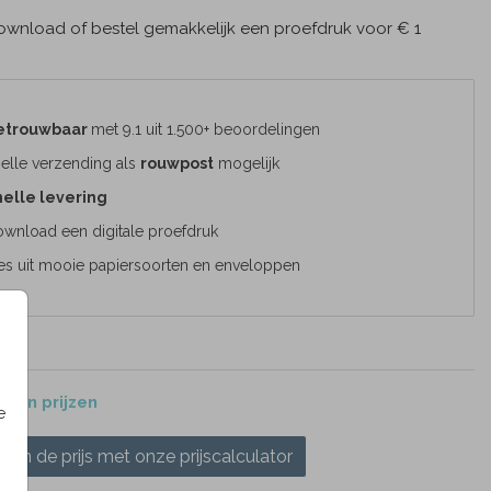
wnload of bestel gemakkelijk een proefdruk voor € 1
etrouwbaar
met 9.1 uit 1.500+ beoordelingen
elle verzending als
rouwpost
mogelijk
elle levering
wnload een digitale proefdruk
es uit mooie papiersoorten en enveloppen
 en prijzen
e
ken de prijs met onze prijscalculator