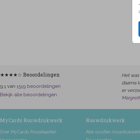
★★★★☆ Beoordelingen
Het was 
daarna t
van
beoordelingen
9.1
1519
er verzor
Bekijk alle beoordelingen
Margret
MyCards Rouwdrukwerk
Rouwdrukwerk
Over MyCards Rouwkaarten
Alle soorten rouwdrukwer