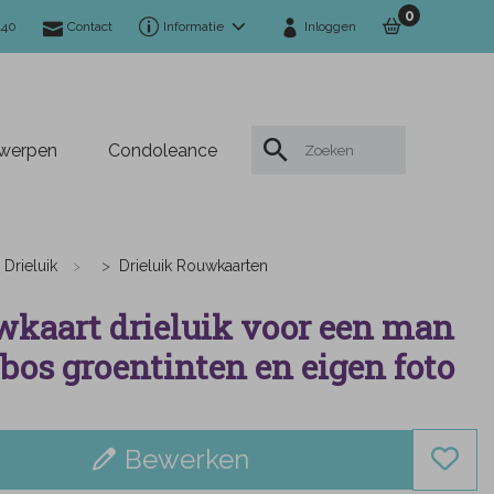
0
140
Contact
Informatie
Inloggen
twerpen
Condoleance
Drieluik
Drieluik Rouwkaarten
kaart drieluik voor een man
bos groentinten en eigen foto
Bewerken