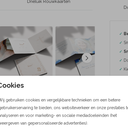
Drieluik Rouwkaarten
Do
✓
B
✓
Sn
✓
Sn
✓
Do
✓
Ki
Cookies
Wij gebruiken cookies en vergelijkbare technieken om een betere
Formaten
gebruikerservaring te bieden, ons websiteverkeer en onze prestaties t
analyseren en voor marketing- en sociale mediadoeleinden (het
Bere
weergeven van gepersonaliseerde advertenties).