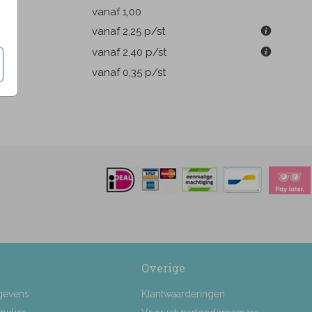
k
vanaf 1,00
cm
vanaf 2,25
p/st
cm
vanaf 2,40
p/st
pen
vanaf 0,35
p/st
Overige
gevens
Klantwaarderingen