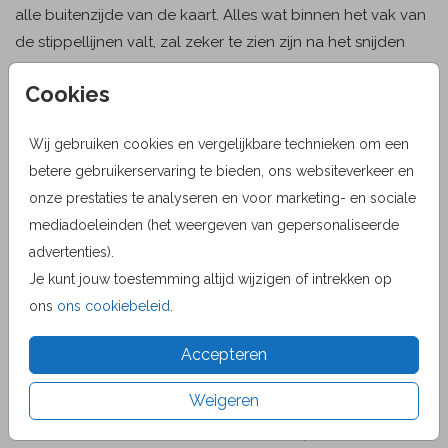
alle buitenzijde van de kaart. Alles wat binnen het vak van
de stippellijnen valt, zal zeker te zien zijn na het snijden
van de kaartjes. Alles wat buiten deze stippellijnen valt,
Cookies
kan weggesneden worden en dit kan bij elke bestelling
anders zijn.
Wij gebruiken cookies en vergelijkbare technieken om een
Vanwege het snijden van een kaart kan het zijn dat de
betere gebruikerservaring te bieden, ons websiteverkeer en
uitlijning op het definitieve ontwerp anders is dan
onze prestaties te analyseren en voor marketing- en sociale
opgemaakt, we hanteren een marge van maximaal 4 mm.
mediadoeleinden (het weergeven van gepersonaliseerde
Houdt hier dus rekening mee bij het ontwerpen van
advertenties).
de kaart.
Je kunt jouw toestemming altijd wijzigen of intrekken op
ons
ons cookiebeleid
.
Tip 4
: Kaarten met eigen achtergrondfoto,
voorbeeldfoto vervangen door eigen foto
Accepteren
Kies de kaart en ga naar de editor. Klik op de
Weigeren
voorbeeldfoto in de kaart, kies vervolgens rechts in het
opmaakmenu onder het kopje
afbeelding bewerken
bij het