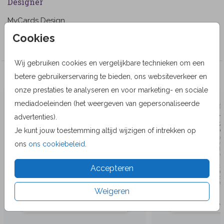
Designer
MyCards Design
Cookies
Collectie
Wij gebruiken cookies en vergelijkbare technieken om een
betere gebruikerservaring te bieden, ons websiteverkeer en
Veel gekozen producten
onze prestaties te analyseren en voor marketing- en sociale
mediadoeleinden (het weergeven van gepersonaliseerde
advertenties).
Je kunt jouw toestemming altijd wijzigen of intrekken op
ons
ons cookiebeleid
.
Accepteren
Weigeren