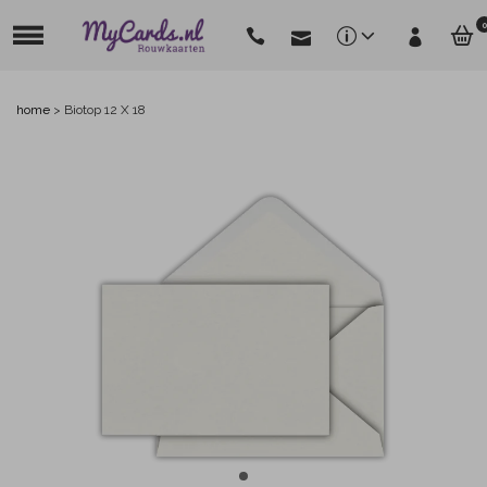
0
home
>
Biotop 12 X 18