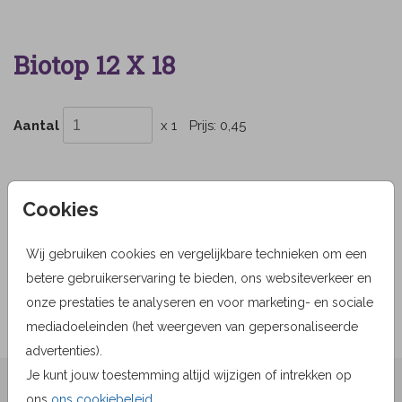
Biotop 12 X 18
Aantal
x 1
Prijs:
0,45
Cookies
OMSCHRIJVING
biotop 12 x 18
Wij gebruiken cookies en vergelijkbare technieken om een
betere gebruikerservaring te bieden, ons websiteverkeer en
Prijs:
0,45
per 1
onze prestaties te analyseren en voor marketing- en sociale
mediadoeleinden (het weergeven van gepersonaliseerde
advertenties).
Je kunt jouw toestemming altijd wijzigen of intrekken op
★★★★☆ Beoordelingen
ons
ons cookiebeleid
.