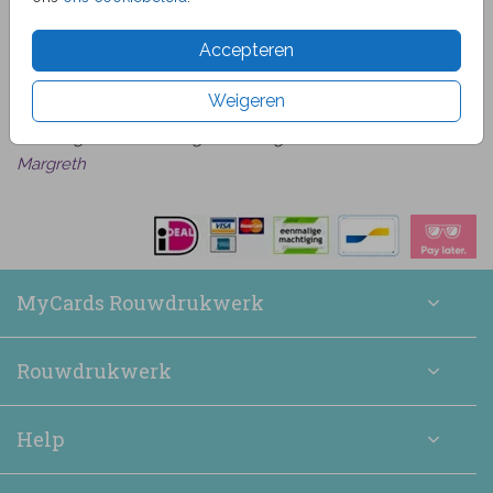
van
beoordelingen
9.1
1519
Accepteren
Bekijk alle beoordelingen
Het was heel makkelijk om een kaart naar wens uit te
Weigeren
zoeken en daarna te bewerken. De bestelling is snel
binnen gekomen en zag er verzorgd uit.
Margreth
MyCards Rouwdrukwerk
Rouwdrukwerk
Help