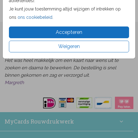
advertenties).
Je kunt jouw toestemming altijd wijzigen of intrekken op
ons
ons cookiebeleid
.
★★★★☆ Beoordelingen
Accepteren
van
beoordelingen
9.1
1519
Weigeren
Bekijk alle beoordelingen
Het was heel makkelijk om een kaart naar wens uit te
zoeken en daarna te bewerken. De bestelling is snel
binnen gekomen en zag er verzorgd uit.
Margreth
MyCards Rouwdrukwerk