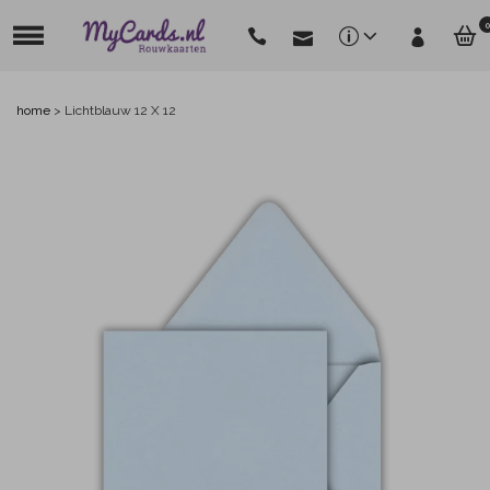
0
home
>
Lichtblauw 12 X 12