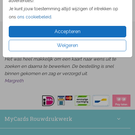
advertenties).
Je kunt jouw toestemming altijd wijzigen of intrekken op
ons
ons cookiebeleid
.
★★★★☆ Beoordelingen
Accepteren
van
beoordelingen
9.1
1519
Weigeren
Bekijk alle beoordelingen
Het was heel makkelijk om een kaart naar wens uit te
zoeken en daarna te bewerken. De bestelling is snel
binnen gekomen en zag er verzorgd uit.
Margreth
MyCards Rouwdrukwerk