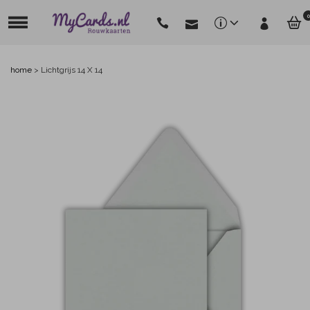
0
home
>
Lichtgrijs 14 X 14