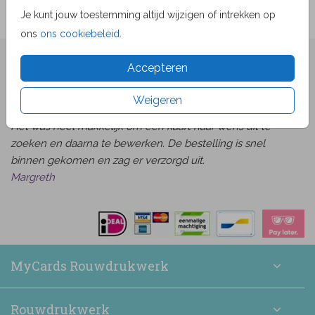
Je kunt jouw toestemming altijd wijzigen of intrekken op
ons
ons cookiebeleid
.
★★★★☆ Beoordelingen
Accepteren
van
beoordelingen
9.1
1519
Weigeren
Bekijk alle beoordelingen
Het was heel makkelijk om een kaart naar wens uit te
zoeken en daarna te bewerken. De bestelling is snel
binnen gekomen en zag er verzorgd uit.
Margreth
MyCards Rouwdrukwerk
Rouwdrukwerk