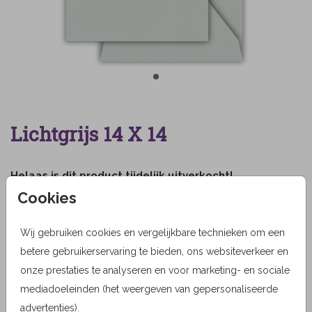
Lichtgrijs 14 X 14
Helaas is dit product tijdelijk uitverkocht!
Cookies
Heb je vragen? Neem dan contact met ons op.
Wij gebruiken cookies en vergelijkbare technieken om een
OMSCHRIJVING
betere gebruikerservaring te bieden, ons websiteverkeer en
lichtgrijs 14 x 14
onze prestaties te analyseren en voor marketing- en sociale
mediadoeleinden (het weergeven van gepersonaliseerde
Prijs:
0,45
per 1
advertenties).