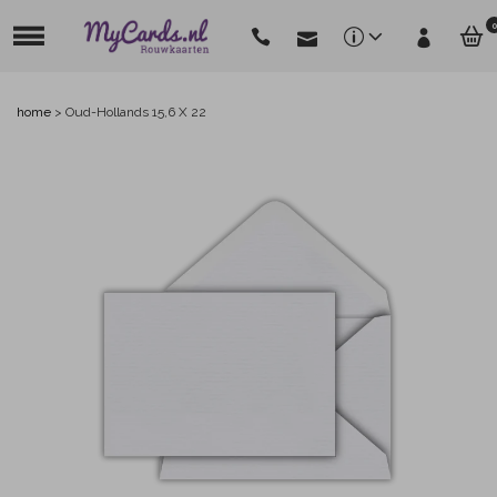
0
home
>
Oud-Hollands 15,6 X 22