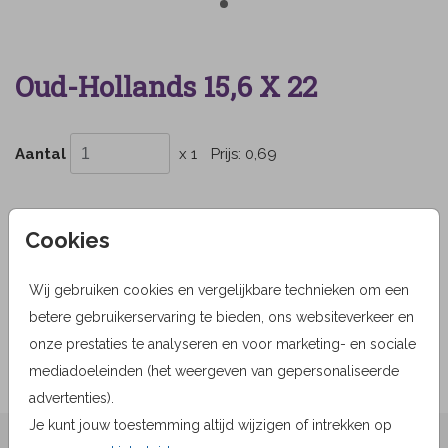
Oud-Hollands 15,6 X 22
Aantal
x 1
Prijs:
0,69
Cookies
OMSCHRIJVING
oud-hollands 15,6 x 22
Wij gebruiken cookies en vergelijkbare technieken om een
betere gebruikerservaring te bieden, ons websiteverkeer en
Prijs:
0,69
per 1
onze prestaties te analyseren en voor marketing- en sociale
mediadoeleinden (het weergeven van gepersonaliseerde
advertenties).
Je kunt jouw toestemming altijd wijzigen of intrekken op
★★★★☆ Beoordelingen