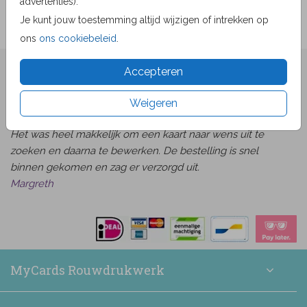
advertenties).
Je kunt jouw toestemming altijd wijzigen of intrekken op
ons
ons cookiebeleid
.
★★★★☆ Beoordelingen
Accepteren
van
beoordelingen
9.1
1519
Weigeren
Bekijk alle beoordelingen
Het was heel makkelijk om een kaart naar wens uit te
zoeken en daarna te bewerken. De bestelling is snel
binnen gekomen en zag er verzorgd uit.
Margreth
MyCards Rouwdrukwerk