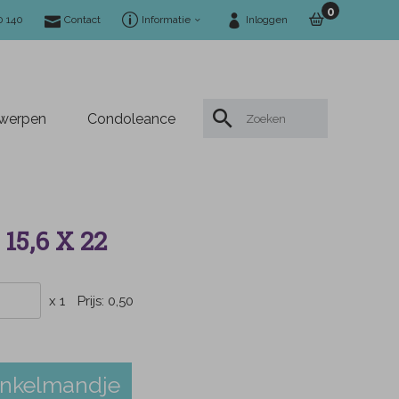
0
0 140
Contact
Informatie
Inloggen
twerpen
Condoleance
15,6 X 22
x 1
Prijs:
0,50
inkelmandje