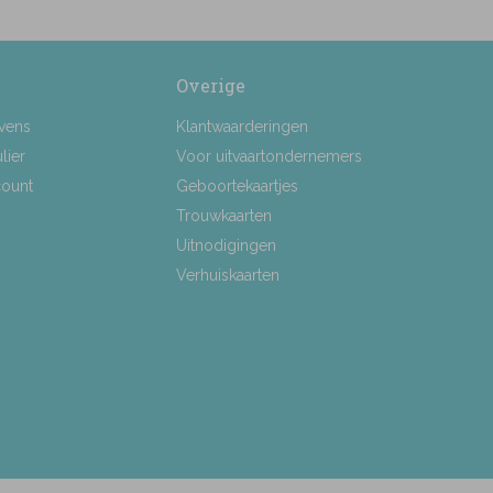
Overige
vens
Klantwaarderingen
lier
Voor uitvaartondernemers
count
Geboortekaartjes
Trouwkaarten
Uitnodigingen
Verhuiskaarten