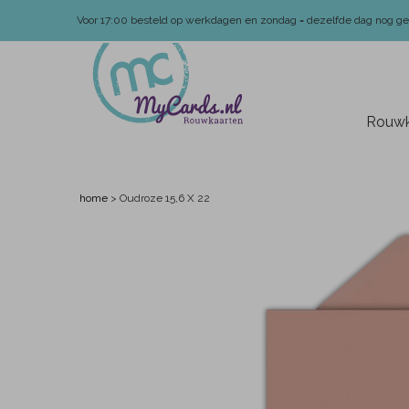
Voor 17:00 besteld op werkdagen en zondag = dezelfde dag nog g
Rouwk
home
>
Oudroze 15,6 X 22