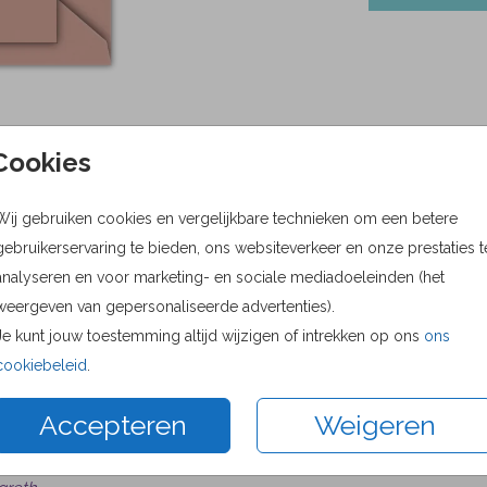
Cookies
Wij gebruiken cookies en vergelijkbare technieken om een betere
gebruikerservaring te bieden, ons websiteverkeer en onze prestaties t
Prijs:
0,50
analyseren en voor marketing- en sociale mediadoeleinden (het
weergeven van gepersonaliseerde advertenties).
Je kunt jouw toestemming altijd wijzigen of intrekken op ons
ons
cookiebeleid
.
was heel makkelijk om een kaart naar wens uit te
Accepteren
Weigeren
en en daarna te bewerken. De bestelling is snel binnen
omen en zag er verzorgd uit.