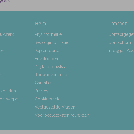
greth
Help
Contact
rukwerk
Prijsinformatie
Contactgege
Bezorginformatie
Contactformu
ten
Papiersoorten
Inloggen Ac
Enveloppen
Digitale rouwkaart
n
Rouwadvertentie
Garantie
verlijden
Privacy
 ontwerpen
Cookiebeleid
Veelgestelde Vragen
Voorbeeldteksten rouwkaart