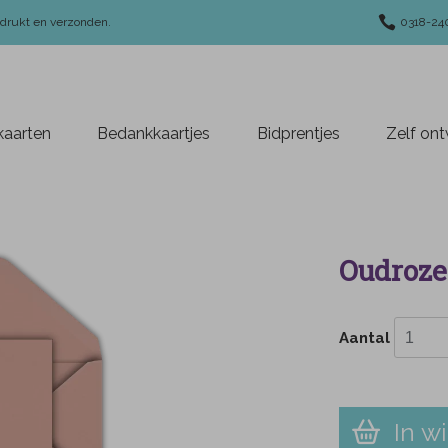
edrukt en verzonden.
0318-24
aarten
Bedankkaartjes
Bidprentjes
Zelf on
Oudroze 
Aantal
In w