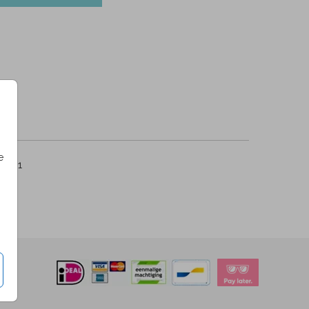
e
per 1