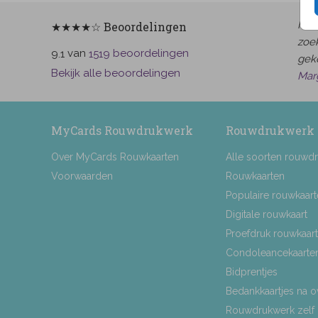
Het 
★★★★☆ Beoordelingen
zoek
van
beoordelingen
9.1
1519
gek
Bekijk alle beoordelingen
Mar
MyCards Rouwdrukwerk
Rouwdrukwerk
Over MyCards Rouwkaarten
Alle soorten rouwd
Voorwaarden
Rouwkaarten
Populaire rouwkaar
Digitale rouwkaart
Proefdruk rouwkaart
Condoleancekaarte
Bidprentjes
Bedankkaartjes na o
Rouwdrukwerk zelf