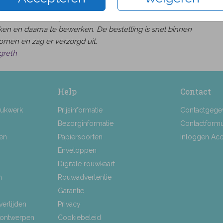
was heel makkelijk om een kaart naar wens uit te
en en daarna te bewerken. De bestelling is snel binnen
omen en zag er verzorgd uit.
greth
Help
Contact
rukwerk
Prijsinformatie
Contactgege
Bezorginformatie
Contactformu
ten
Papiersoorten
Inloggen Ac
Enveloppen
Digitale rouwkaart
n
Rouwadvertentie
Garantie
verlijden
Privacy
 ontwerpen
Cookiebeleid