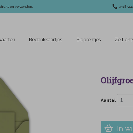
edrukt en verzonden.
0318-24
aarten
Bedankkaartjes
Bidprentjes
Zelf on
Olijfgro
Aantal
In w