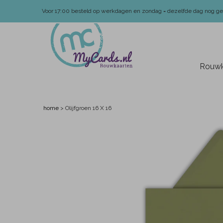
Voor 17:00 besteld op werkdagen en zondag = dezelfde dag nog g
Rouwk
home
>
Olijfgroen 16 X 16