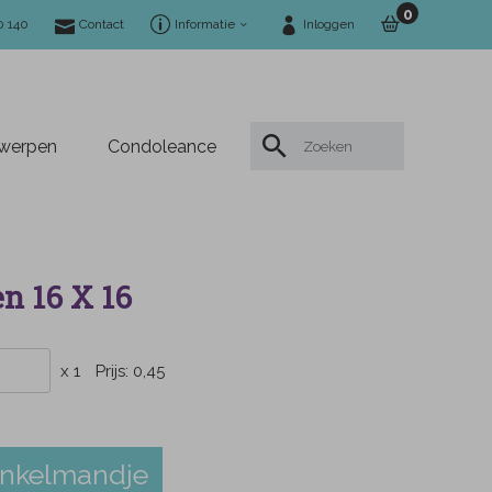
0
0 140
Contact
Informatie
Inloggen
twerpen
Condoleance
en 16 X 16
x 1
Prijs:
0,45
inkelmandje