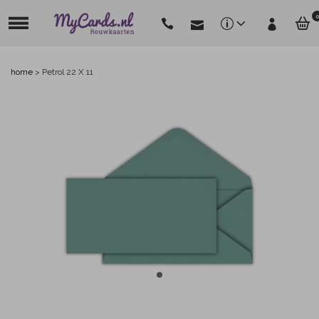
0
home
>
Petrol 22 X 11