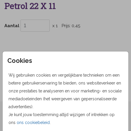
Petrol 22 X 11
Aantal
x 1
Prijs:
0,45
OMSCHRIJVING
Cookies
petrol 22 x 11
Wij gebruiken cookies en vergelijkbare technieken om een
Prijs:
0,45
per 1
betere gebruikerservaring te bieden, ons websiteverkeer en
onze prestaties te analyseren en voor marketing- en sociale
mediadoeleinden (het weergeven van gepersonaliseerde
advertenties).
★★★★☆ Beoordelingen
Je kunt jouw toestemming altijd wijzigen of intrekken op
van
beoordelingen
ons
ons cookiebeleid
.
9.1
1519
Bekijk alle beoordelingen