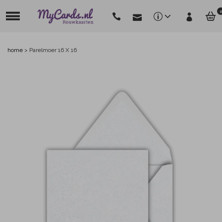
0
home
>
Parelmoer 16 X 16