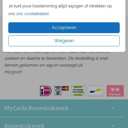
Je kunt jouw toestemming altijd wijzigen of intrekken op
ons
ons cookiebeleid
.
★★★★☆ Beoordelingen
Accepteren
van
beoordelingen
9.1
1519
Weigeren
Bekijk alle beoordelingen
Het was heel makkelijk om een kaart naar wens uit te
zoeken en daarna te bewerken. De bestelling is snel
binnen gekomen en zag er verzorgd uit.
Margreth
MyCards Rouwdrukwerk
Rouwdrukwerk