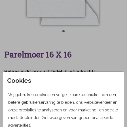
Parelmoer 16 X 16
Helaas is dit product tijdelijk uitverkocht!
Cookies
Heb je vragen? Neem dan contact met ons op.
Wij gebruiken cookies en vergelijkbare technieken om een
OMSCHRIJVING
betere gebruikerservaring te bieden, ons websiteverkeer en
parelmoer 16 x 16
onze prestaties te analyseren en voor marketing- en sociale
mediadoeleinden (het weergeven van gepersonaliseerde
Prijs:
0,69
per 1
advertenties).